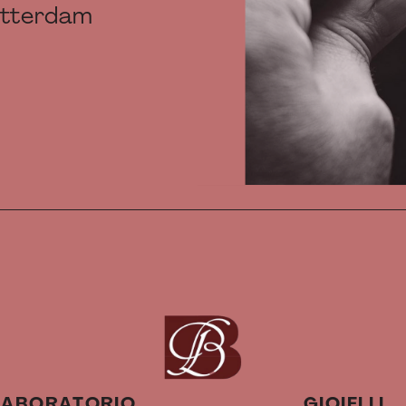
otterdam
LABORATORIO
GIOIELLI